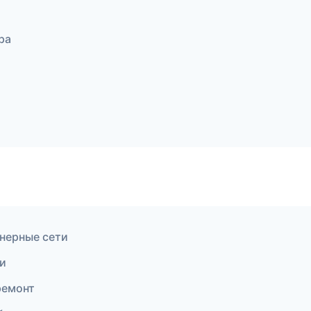
ра
нерные сети
ки
ремонт