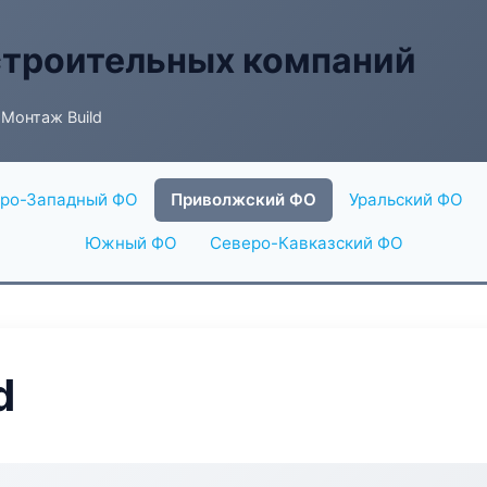
строительных компаний
Монтаж Build
ро-Западный ФО
Приволжский ФО
Уральский ФО
Южный ФО
Северо-Кавказский ФО
d