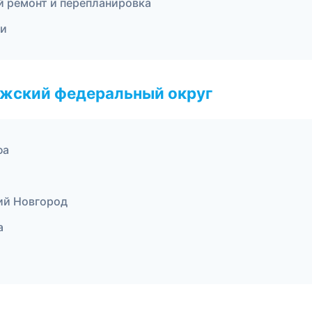
 ремонт и перепланировка
ри
лжский федеральный округ
фа
ий Новгород
а