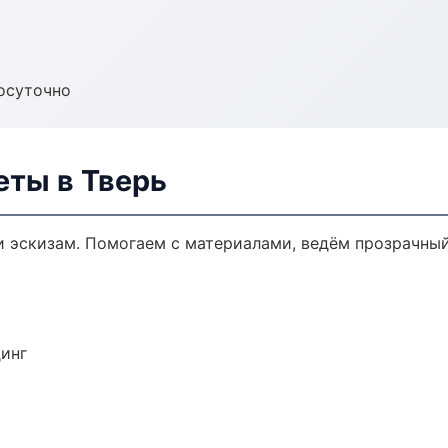
осуточно
еты в Тверь
и эскизам. Помогаем с материалами, ведём прозрачны
динг