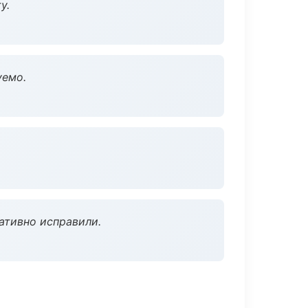
у.
уемо.
ативно исправили.