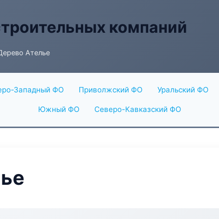
строительных компаний
Дерево Ателье
еро-Западный ФО
Приволжский ФО
Уральский ФО
Южный ФО
Северо-Кавказский ФО
лье