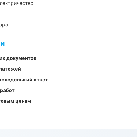
электричество
ора
ми
их документов
платежей
женедельный отчёт
 работ
птовым ценам