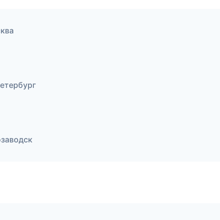
ква
Петербург
озаводск