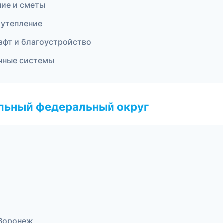
ие и сметы
 утепление
фт и благоустройство
чные системы
альный федеральный округ
 Воронеж